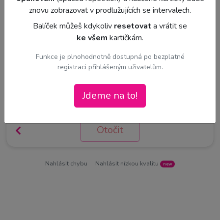
znovu zobrazovat v prodlužujících se intervalech.
Strana B
Loading...
Balíček můžeš kdykoliv
resetovat
a vrátit se
ke všem
kartičkám.
Funkce je plnohodnotně dostupná po bezplatné
registraci přihlášeným uživatelům.
Jdeme na to!
Otočit
Nahlásit chybu
Nahlásit nízkou kvalitu
new