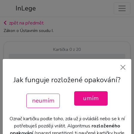
InLege
zpět na předmět
Zákon o Ústavním soudu I.
Kartička
0
z
20
0
%
Jak funguje rozložené opakování?
Mobilní aplikace
InLege
je tady!
umím
neumím
Označ kartičku podle toho, zda už ji ovládáš nebo se k ní
potřebuješ později vrátit. Algoritmus
rozloženého
opakování
(spaced repetition) ti naučené kartičky bude